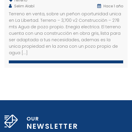
Terreno
Selim Alabí
Hace 1 año
Terreno en venta, sobre un peñon oportunidad unica
en La Libertad. Terreno – 3,700 v2 Construcción – 278
Terreno en venta Lomas de Santa Elena Sur
Terreno en venta Antiguo Cuscatlán
Ofici
mts Agua de pozo propio. Enegia electrica. El terreno
,000 K
Precio
Preci
cuenta con una construcción en obra gris, lista para
dencial Lomas de Santa Elena Sur
ser adaptada a tus necesidades, ademas es la
unica propiedad en la zona con un pozo propio de
agua […]
OUR
NEWSLETTER