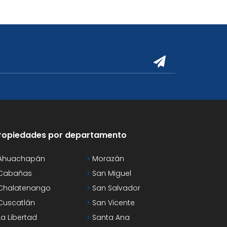
ropiedades por departamento
Ahuachapán
Morazán
Cabañas
San Miguel
Chalatenango
San Salvador
uscatlán
San Vicente
a Libertad
Santa Ana