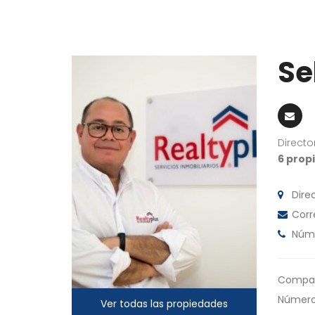
Se
Directo
6 prop
Dire
Corr
Núm
Compañ
Número 
Ver todas las propiedades