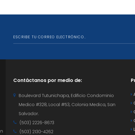
Contáctanos por medio de:
P
Boulevard Tutunichapa, Edificio Condominio
Medico #328, Local #53, Colonia Medica, San
Salvador.
C
(503) 2226-8673
L
en
(503) 2130-4262