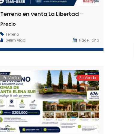
Terreno en venta La Libertad –
Precio
Terreno
Selim Alabí
Hace 1 año
En Venta
Se Vende