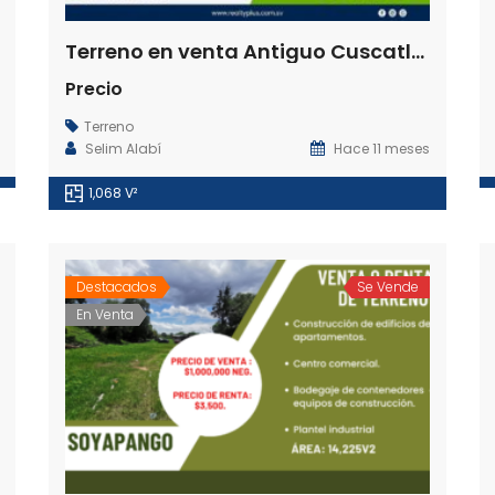
Terreno en venta Antiguo Cuscatlán
Precio
Terreno
Selim Alabí
Hace 11 meses
1,068 V²
Destacados
Se Vende
En Venta