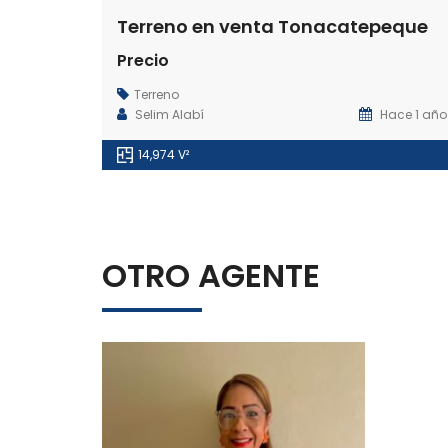
Terreno en venta Tonacatepeque
Precio
Terreno
Selim Alabí
Hace 1 año
14,974 V²
OTRO AGENTE