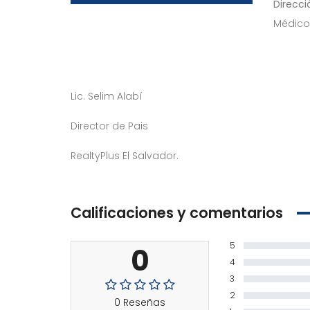
Direcció
Médico
Lic. Selim Alabí
Director de Pais
RealtyPlus El Salvador.
Calificaciones y comentarios
5
0
4
3
2
0 Reseñas