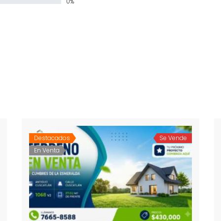
0%
Destacados
Se Vende
En Venta