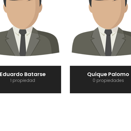
Eduardo Batarse
Quique Palomo
1 propiedad
0 propiedades