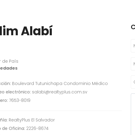
lim Alabí
C
r de País
iedades
cción:
Boulevard Tutunichapa Condominio Médico
eo electrónico:
salabi@realtyplus.com.sv
ero:
7653-8019
ía:
RealtyPlus El Salvador
de Oficina:
2226-8674