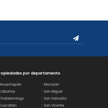
ropiedades por departamento
Ahuachapán
Morazán
Cabañas
San Miguel
Chalatenango
San Salvador
uscatlán
San Vicente