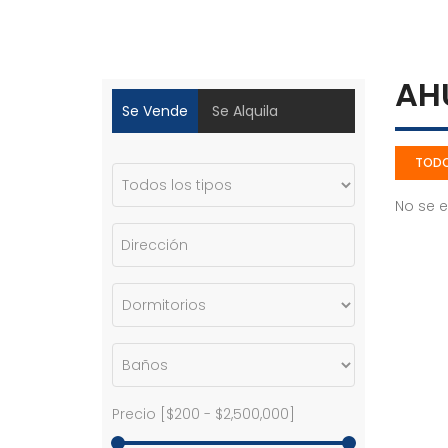
AH
Se Vende
Se Alquila
TOD
No se 
Precio [
$200
-
$2,500,000
]