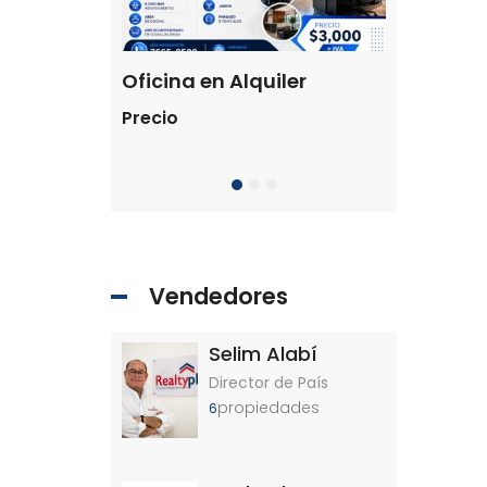
Terreno en venta Antiguo Cuscatlán
Oficina en Alquiler
Precio
$205,000 
Residencial 
Vendedores
Selim Alabí
Director de País
propiedades
6