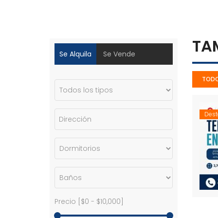
TA
Se Alquila
Se Vende
TOD
Des
Precio [
$0
-
$10,000
]