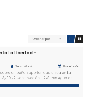
Ordenar por
nta La Libertad –
Selim Alabí
Hace 1 año
, sobre un peñon oportunidad unica en La
 – 3,700 v2 Construcción – 278 mts Agua de
ia electrica. El terreno cuenta con una
bra gris, lista para ser adaptada a tus
mas es la unica propiedad en la zona con
e agua […]