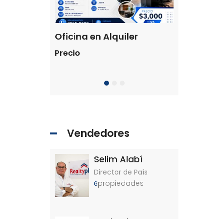
Terreno en venta Antiguo Cuscatlán
Oficina en Alquiler
Precio
$205,000 
Residencial 
Vendedores
Selim Alabí
Director de País
propiedades
6