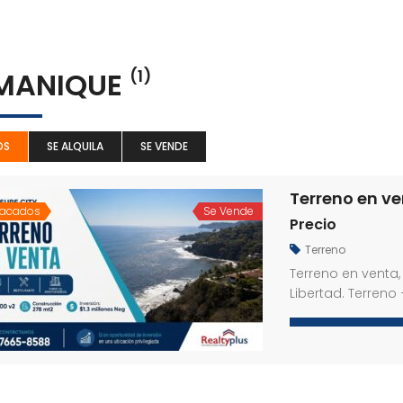
MANIQUE
(1)
OS
SE ALQUILA
SE VENDE
Terreno en ve
tacados
Se Vende
Precio
Terreno
Terreno en venta
Libertad. Terreno
pozo propio. Eneg
construcción en o
necesidades, ade
un pozo propio d