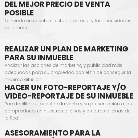
DEL MEJOR PRECIO DE VENTA
POSIBLE
Teniendo en cuenta el estudio anterior y las necesidades
del cliente.
REALIZAR UN PLAN DE MARKETING
PARA SU INMUEBLE
Analizar las acciones de marketing y publicidad más
adecuadas para su propiedad con el fin de conseguir la
máxima difusión.
HACER UN FOTO-REPORTAJE Y/O
VIDEO-REPORTAJE DE SU INMUEBLE
Para facilitar su puesta a la venta y su presentación a los
compradores en nuestras oficinas y en otras oficinas de
la Red.
ASESORAMIENTO PARA LA