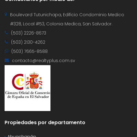
Boulevard Tutunichapa, Edificio Condominio Medico
#328, Local #53, Colonia Medica, San Salvador.
(503) 2226-8673
(503) 2130-4262
(503) 7665-8588
contacto@realtyplus.com.sv
Propiedades por departamento
Ahuachapán