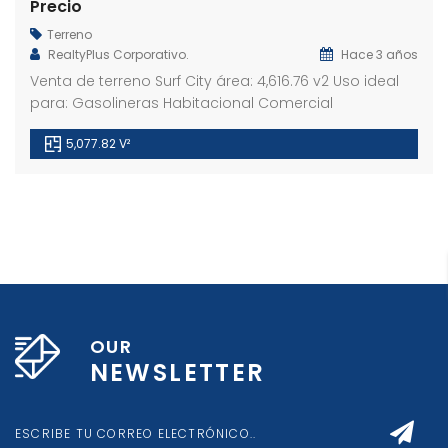
Precio
Terreno
RealtyPlus Corporativo.
Hace 3 años
Venta de terreno Surf City área: 4,616.76 v2 Uso ideal
para: Gasolineras Habitacional Comercial
5,077.82 V²
OUR
NEWSLETTER