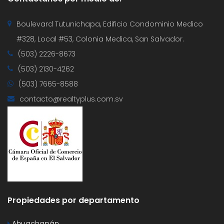
Boulevard Tutunichapa, Edificio Condominio Medico
#328, Local #53, Colonia Medica, San Salvador.
(503) 2226-8673
(503) 2130-4262
(503) 7665-8588
contacto@realtyplus.com.sv
Propiedades por departamento
Ahuachapán