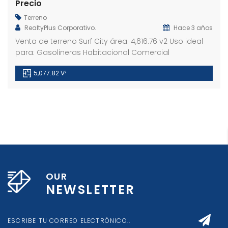
Precio
Terreno
RealtyPlus Corporativo.
Hace 3 años
Venta de terreno Surf City área: 4,616.76 v2 Uso ideal
para: Gasolineras Habitacional Comercial
5,077.82 V²
OUR
NEWSLETTER