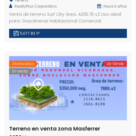
Terreno
RealtyPlus Corporativo.
Hace 3 años
Venta de terreno Surf City área: 4,616.76 v2 Uso ideal
para: Gasolineras Habitacional Comercial
Terreno en venta Lomas de Santa Elena Sur
Terreno en venta Antiguo Cuscatlán
Ofici
,000 K
Precio
Preci
5,077.82 V²
dencial Lomas de Santa Elena Sur
Destacados
Se Vende
En Venta
Terreno en venta zona Masferrer