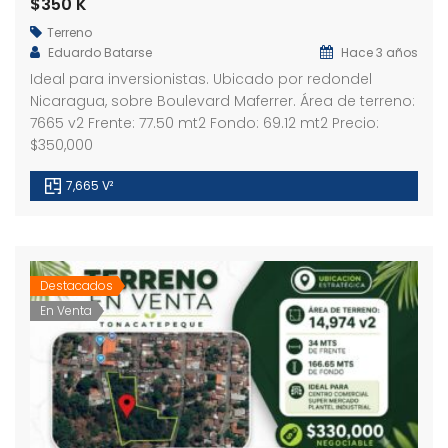
$350 K
Terreno
Eduardo Batarse
Hace 3 años
Ideal para inversionistas. Ubicado por redondel
Nicaragua, sobre Boulevard Maferrer. Área de terreno:
7665 v2 Frente: 77.50 mt2 Fondo: 69.12 mt2 Precio:
$350,000
7,665 V²
Destacados
En Venta