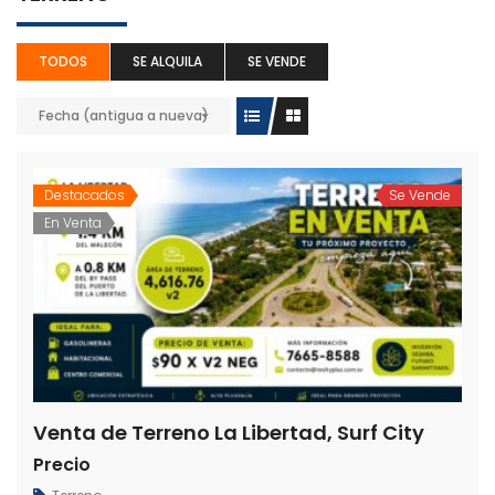
TODOS
SE ALQUILA
SE VENDE
Fecha (antigua a nueva)
Destacados
Se Vende
En Venta
Venta de Terreno La Libertad, Surf City
Precio