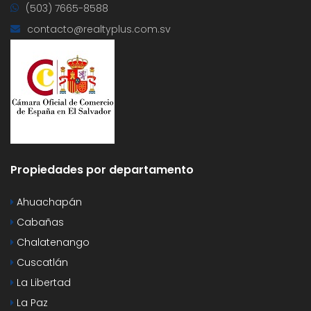
(503) 7665-8588
contacto@realtyplus.com.sv
Propiedades por departamento
Ahuachapán
Cabañas
Chalatenango
Cuscatlán
La Libertad
La Paz