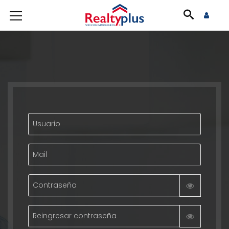
Usuario
Mail
Contraseña
Reingresar contraseña