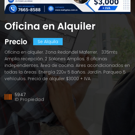
Oficina en Alquiler
Precio
Se Alquila
P
Oficina en alquiler. Zona Redondel Maferrer. 335mts
Amplia recepción. 2 Salones Amplios. 8 oficinas
T
independientes. Área de cocina. Aires acondicionados en
An
todas la áreas. Energía 220v 5 Baños. Jardín. Parqueo 5
su
vehículos. Precio de alquiler $3000 + IVA.
co
30
5947
ID Propiedad