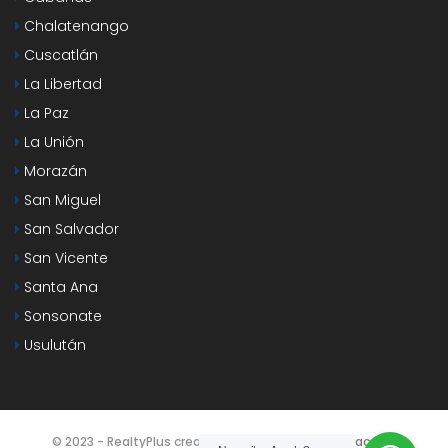
Chalatenango
Cuscatlán
La Libertad
La Paz
La Unión
Morazán
San Miguel
San Salvador
San Vicente
Santa Ana
Sonsonate
Usulután
© 2023 - RealtyPlus creado por
Agencia SEO y Redacción