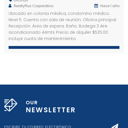
Oficinas
RealtyPlus Corporativo.
Hace 1 año
Ubicado en colonia médica, condomino médico.
Nivel 5. Cuenta con sala de reunión. Oficina principal.
Terreno en venta Lomas de Santa Elena Sur
Terreno en venta Antiguo Cuscatlán
Ofici
Recepción. Área de espera. Baño. Bodega 3 Aire
,000 K
Precio
Preci
acondicionado 44mts Precio de alquiler $525.00
dencial Lomas de Santa Elena Sur
incluye cuota de mantenimiento.
OUR
NEWSLETTER