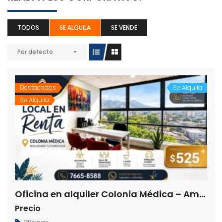
TODOS
SE ALQUILA
SE VENDE
Por defecto
Destacados
Se Alquila
Se Alquila
Oficina en alquiler Colonia Médica – Amueblada
Precio