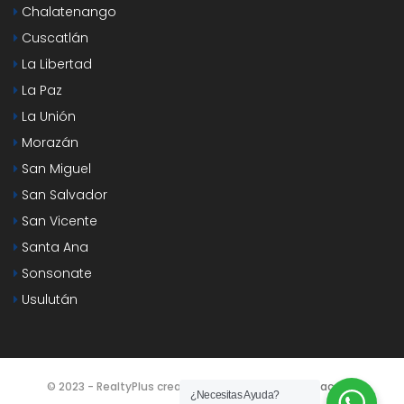
Chalatenango
Cuscatlán
La Libertad
La Paz
La Unión
Morazán
San Miguel
San Salvador
San Vicente
Santa Ana
Sonsonate
Usulután
© 2023 - RealtyPlus creado por
Agencia SEO y Redacción
¿Necesitas Ayuda?