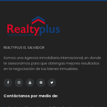
Terreno en venta Lomas de Santa Elena Sur
Terreno en venta Antiguo Cuscatlán
Ofici
,000 K
Precio
Preci
dencial Lomas de Santa Elena Sur
REALTYPLUS EL SALVADOR
Somos una Agencia inmobiliaria internacional, en donde
te asesoramos para que obtengas mejores resultados
en la negociación de tus bienes inmuebles.
Contáctanos por medio de: