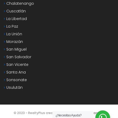
Chalatenango
Cuscatlán
La Libertad
La Paz
La Unión
Morazán
San Miguel
San Salvador
San Vicente
Santa Ana
Sonsonate
Usulután
© 2023 - RealtyPlus creado por
Agencia SEO y Redacción
¿Necesitas Ayuda?