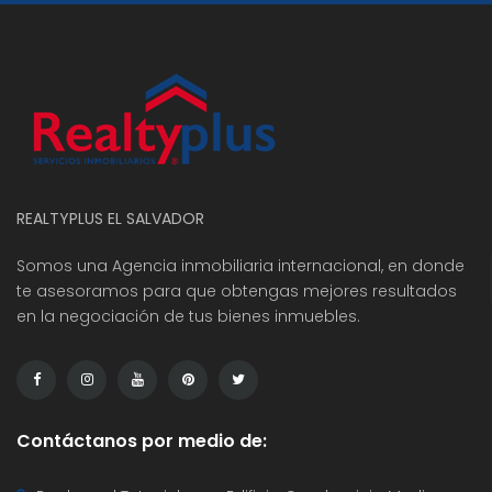
Terreno en venta Lomas de Santa Elena Sur
Terreno en venta Antiguo Cuscatlán
Ofici
,000 K
Precio
Preci
dencial Lomas de Santa Elena Sur
REALTYPLUS EL SALVADOR
Somos una Agencia inmobiliaria internacional, en donde
te asesoramos para que obtengas mejores resultados
en la negociación de tus bienes inmuebles.
Contáctanos por medio de: