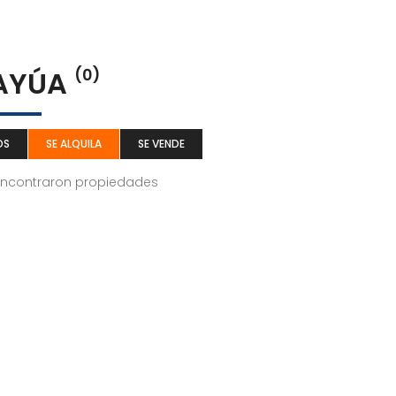
AYÚA
(0)
OS
SE ALQUILA
SE VENDE
encontraron propiedades