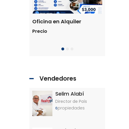
Terreno en venta Antiguo Cuscatlán
Oficina en Alquiler
Precio
$205,000 
Residencial 
Vendedores
Selim Alabí
Director de País
propiedades
6