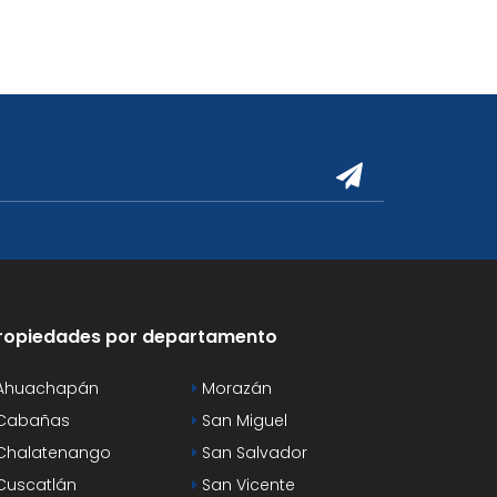
ropiedades por departamento
Ahuachapán
Morazán
Cabañas
San Miguel
Chalatenango
San Salvador
uscatlán
San Vicente