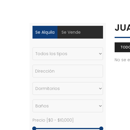
JU
Se Alquila
Se Vende
TOD
No se 
Precio [
$0
-
$10,000
]